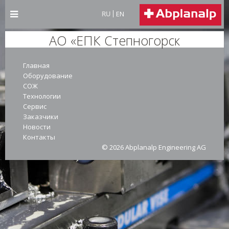
RU
EN
АО «ЕПК Степногорск
Главная
Оборудование
СОЖ
Технологии
Сервис
Заказчики
Новости
Контакты
© 2026 Abplanalp Engineering AG