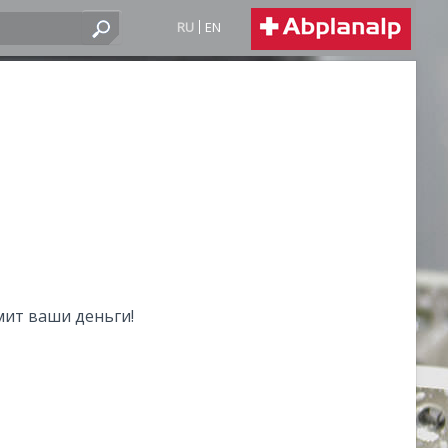
RU
EN
мит ваши деньги!