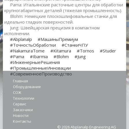
Pama: Итальянские расточные центры для обработки
крупногабаритных деталей (тяжелая промышленность).
Blohm: Немецкие плоскошлифовальные станки для
идеально гладких поверхностей.
Jung: Швейцарская прецизия в компактном
исполнении.
#Abplanalp
#МашиныПремиум
#ТочностьОбработки
#СтанкиЧПУ
#NakamuraTome
#Kitamura
#Tornos
#Studer
#Pama
#Ibarmia
#Blohm
#Jung
#ИнженерныеРешения
#ПромышленныеИнновации
#СовременноеПроизводство
Главная
Оборудование
СОЖ
Технологии
Сервис
Заказчики
Новости
Контакты
© 2026 Abplanalp Engineering AG