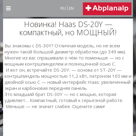
RU
EN
Новинка! Haas DS-20Y —
компактный, но МОЩНЫЙ!
Вы знакомы с DS-30Y? Отличная модель, но не всем
нужен такой большой диаметр обработки (до 349 мм).
Многие из вас спрашивали о чём-то поменьше — но с
мощным контршпинделем и полноценной осью C.
И вот он, встречайте DS-20Y: — основа от ST-20Y —
контршпиндель мощностью 11,2 кВт, патроном 165 мм и
двойной осью C — новый интерфейс Haas: увеличенный
экран и карбоновая передняя панель
Это младший брат DS-30Y — но с мощью, которая
удивляет… Компактный, готовый к серьёзной работе.
Меньше — не значит слабее. Оцените сами!