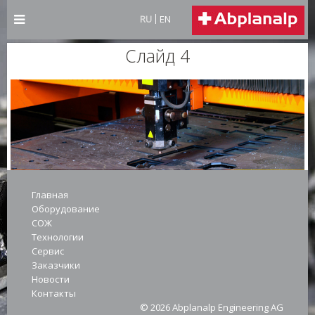
RU
EN
Слайд 4
Главная
Оборудование
СОЖ
Технологии
Сервис
Заказчики
Новости
Контакты
© 2026 Abplanalp Engineering AG