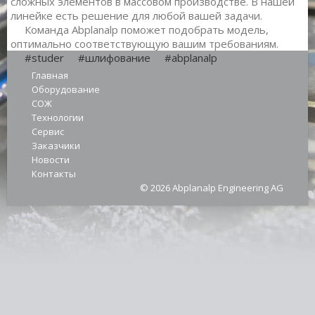
сложных элементов в массовом производстве. В нашей
линейке есть решение для любой вашей задачи.
Команда Abplanalp поможет подобрать модель,
оптимально соответствующую вашим требованиям.
#studer
#шлифование
#abplanalp
Главная
Оборудование
СОЖ
Технологии
Сервис
Заказчики
Новости
Контакты
© 2026 Abplanalp Engineering AG