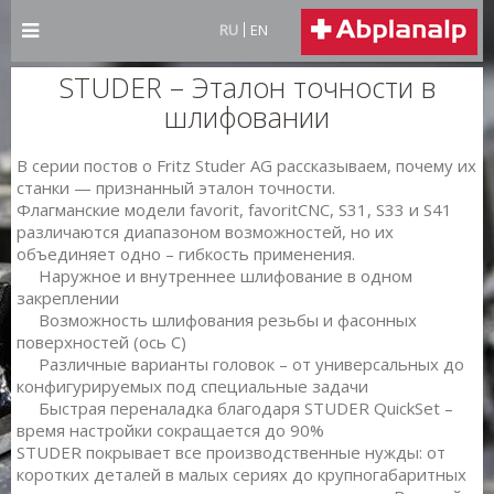
RU
EN
STUDER – Эталон точности в
шлифовании
В серии постов о Fritz Studer AG рассказываем, почему их
станки — признанный эталон точности.
Флагманские модели favorit, favoritCNC, S31, S33 и S41
различаются диапазоном возможностей, но их
объединяет одно – гибкость применения.
Наружное и внутреннее шлифование в одном
закреплении
Возможность шлифования резьбы и фасонных
поверхностей (ось C)
Различные варианты головок – от универсальных до
конфигурируемых под специальные задачи
Быстрая переналадка благодаря STUDER QuickSet –
время настройки сокращается до 90%
STUDER покрывает все производственные нужды: от
коротких деталей в малых сериях до крупногабаритных