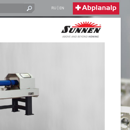
RU
EN