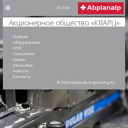
RU
EN
Акционерное общество «КВАРЦ»
Главная
Оборудование
СОЖ
Технологии
Сервис
Заказчики
Новости
Контакты
© 2026 Abplanalp Engineering AG