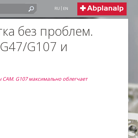
RU
EN
ка без проблем.
 G47/G107 и
ы САМ. G107 максимально облегчает