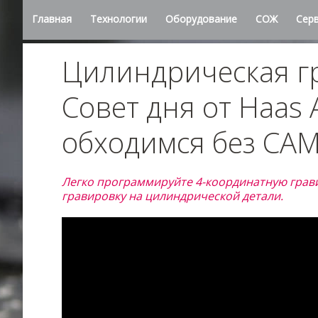
Главная
Технологии
Оборудование
СОЖ
Сер
Цилиндрическая гр
Совет дня от Haas
обходимся без CA
Легко программируйте 4-координатную грави
гравировку на цилиндрической детали.