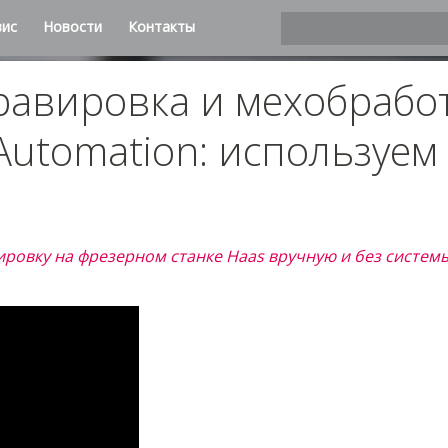
вис
Новости
Контакты
авировка и мехобработ
 Automation: используем
M
ровку на фрезерном станке Haas вручную и без систем