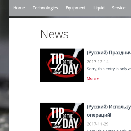
Home
Technologies
Equipment
Liquid
Service
News
(Русский) Праздни
2017-12-14
Sorry, this entry is only 
More »
(Русский) Использ
операций!
2017-11-29