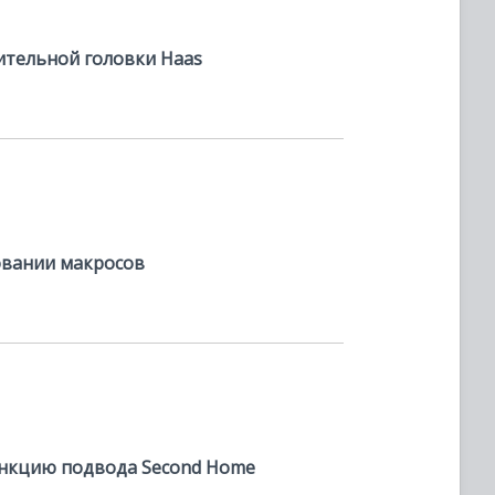
ительной головки Haas
овании макросов
функцию подвода Second Home