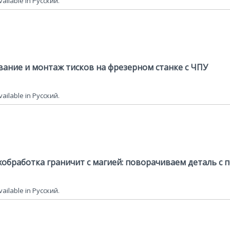
available in Русский.
вание и монтаж тисков на фрезерном станке с ЧПУ
available in Русский.
ехобработка граничит с магией: поворачиваем деталь с
available in Русский.