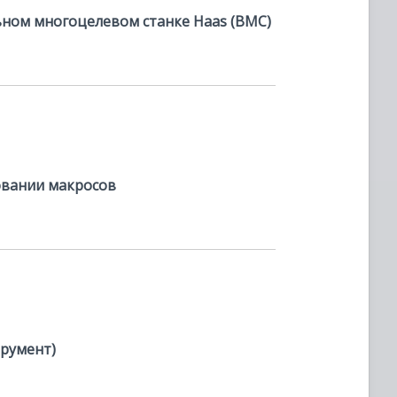
ьном многоцелевом станке Haas (ВМС)
овании макросов
трумент)