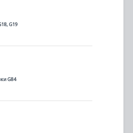
G18, G19
зки G84