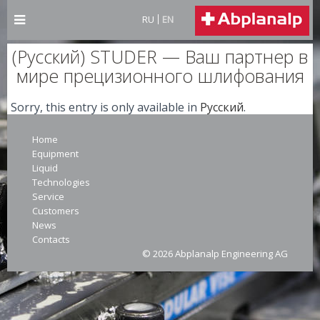
RU
EN
(Русский) STUDER — Ваш партнер в
мире прецизионного шлифования
Sorry, this entry is only available in
Русский
.
Home
Equipment
Liquid
Technologies
Service
Customers
News
Contacts
© 2026 Abplanalp Engineering AG