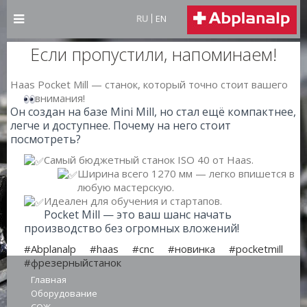
RU
EN
Если пропустили, напоминаем!
Haas Pocket Mill — станок, который точно стоит вашего
внимания!
Он создан на базе Mini Mill, но стал ещё компактнее,
легче и доступнее. Почему на него стоит
посмотреть?
Самый бюджетный станок ISO 40 от Haas.
Ширина всего 1270 мм — легко впишется в
любую мастерскую.
Идеален для обучения и стартапов.
Pocket Mill — это ваш шанс начать
производство без огромных вложений!
#Abplanalp
#haas
#cnc
#новинка
#pocketmill
#фрезерныйстанок
Главная
Оборудование